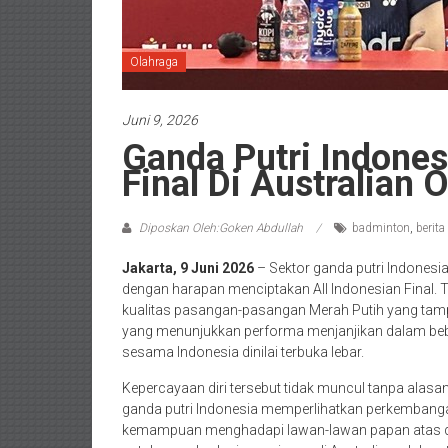
Olahraga
Juni 9, 2026
Ganda Putri Indonesi
Final Di Australian
Diposkan Oleh:Goken Abdullah
badminton
,
berita
Jakarta, 9 Juni 2026
– Sektor ganda putri Indones
dengan harapan menciptakan All Indonesian Final. 
kualitas pasangan-pasangan Merah Putih yang tampi
yang menunjukkan performa menjanjikan dalam beber
sesama Indonesia dinilai terbuka lebar.
Kepercayaan diri tersebut tidak muncul tanpa alas
ganda putri Indonesia memperlihatkan perkembangan
kemampuan menghadapi lawan-lawan papan atas dunia