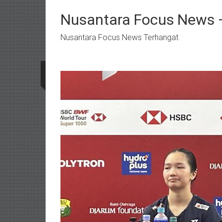
Lompat
ke
Nusantara Focus News –
konten
Nusantara Focus News Terhangat