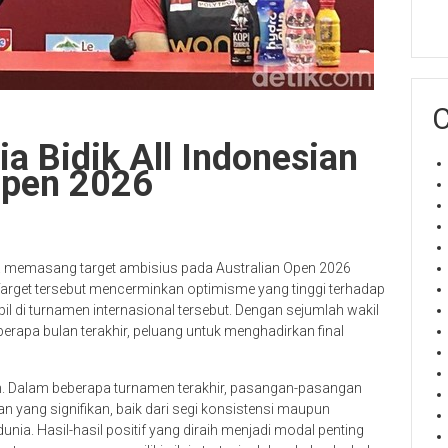
C
a Bidik All Indonesian
 Open 2026
ia memasang target ambisius pada Australian Open 2026
Target tersebut mencerminkan optimisme yang tinggi terhadap
l di turnamen internasional tersebut. Dengan sejumlah wakil
apa bulan terakhir, peluang untuk menghadirkan final
an. Dalam beberapa turnamen terakhir, pasangan-pasangan
 yang signifikan, baik dari segi konsistensi maupun
. Hasil-hasil positif yang diraih menjadi modal penting