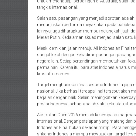
untuk menghadapi persaingan di Australia, salah sat
tangkis internasional.
Salah satu pasangan yang menjadi sorotan adalah R
menunjukkan performa meyakinkan pada babak-baba
lainnya juga diharapkan mampu melangkah jauh dan
Merah Putih. Kedalaman skuad menjadi salah satu kek
Meski demikian, jalan menuju All Indonesian Final te
sangat ketat dengan kehadiran pasangan-pasangan k
negara lain. Setiap pertandingan membutuhkan fok
permainan. Karena itu, para atlet Indonesia harus
krusial turnamen.
Target menghadirkan final sesama Indonesia juga me
nasional. Jika berhasil tercapai, hal tersebut aka
berjalan dengan baik. Selain meningkatkan kepercaya
posisi Indonesia sebagai salah satu kekuatan utama 
Australian Open 2026 menjadi kesempatan bagi para 
internasional. Dengan persiapan yang matang dan 
Indonesian Final bukan sekadar mimpi. Para pengge
srikandi Indonesia mampu mewujudkan target ters