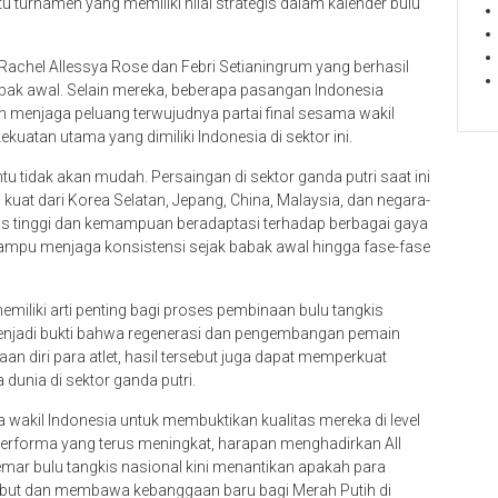
u turnamen yang memiliki nilai strategis dalam kalender bulu
achel Allessya Rose dan Febri Setianingrum yang berhasil
k awal. Selain mereka, beberapa pasangan Indonesia
 menjaga peluang terwujudnya partai final sesama wakil
uatan utama yang dimiliki Indonesia di sektor ini.
ntu tidak akan mudah. Persaingan di sektor ganda putri saat ini
uat dari Korea Selatan, Jepang, China, Malaysia, dan negara-
us tinggi dan kemampuan beradaptasi terhadap berbagai gaya
 mampu menjaga konsistensi sejak babak awal hingga fase-fase
miliki arti penting bagi proses pembinaan bulu tangkis
n menjadi bukti bahwa regenerasi dan pengembangan pemain
an diri para atlet, hasil tersebut juga dapat memperkuat
dunia di sektor ganda putri.
wakil Indonesia untuk membuktikan kualitas mereka di level
performa yang terus meningkat, harapan menghadirkan All
mar bulu tangkis nasional kini menantikan apakah para
ebut dan membawa kebanggaan baru bagi Merah Putih di