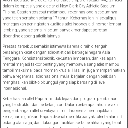
dalam kompetisi yang digelar di New Clark City Athletic Stadium,
Filipina. Catatan tersebut melampaui rekor nasional sebelumnya
yang telah bertahan selama 17 tahun. Keberhasilan ini sekaligus
menegaskan peningkatan kualitas atlet Indonesia di nomor lempar
lembing, yang selama ini belum banyak mendapat sorotan
dibanding cabang atletik lainnya.
Prestasi tersebut semakin istimewa karena diraih di tengah
persaingan ketat dengan atlet-atlet dari berbagai negara Asia
Tenggara. Konsistensi teknik, kekuatan lemparan, dan kesiapan
mental menjadi faktor penting yang membawa sang atlet mampu
tampil maksimal pada momen krusial. Hasil ini juga memperlihatkan
bahwa regenerasi atlet nasional mulai berjalan dengan baik dan
menghasilkan bibit-bibit unggul yang siap bersaing di level
internasional.
Keberhasilan atlet Papua ini tidak lepas dari program pembinaan
yang terstruktur dan berkelanjutan. Dalam beberapa tahun terakhir,
pengembangan atlet di wilayah timur Indonesia menunjukkan
kemajuan signifikan. Papua dikenal memiliki banyak talenta alami di
bidang olahraga, dan dukungan fasilitas serta pelatihan yang tepat