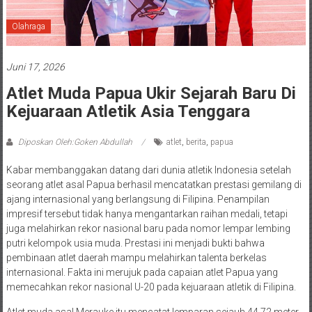
Olahraga
Juni 17, 2026
Atlet Muda Papua Ukir Sejarah Baru Di
Kejuaraan Atletik Asia Tenggara
Diposkan Oleh:Goken Abdullah
atlet
,
berita
,
papua
Kabar membanggakan datang dari dunia atletik Indonesia setelah
seorang atlet asal Papua berhasil mencatatkan prestasi gemilang di
ajang internasional yang berlangsung di Filipina. Penampilan
impresif tersebut tidak hanya mengantarkan raihan medali, tetapi
juga melahirkan rekor nasional baru pada nomor lempar lembing
putri kelompok usia muda. Prestasi ini menjadi bukti bahwa
pembinaan atlet daerah mampu melahirkan talenta berkelas
internasional. Fakta ini merujuk pada capaian atlet Papua yang
memecahkan rekor nasional U-20 pada kejuaraan atletik di Filipina.
Atlet muda asal Merauke itu mencatat lemparan sejauh 44,72 meter