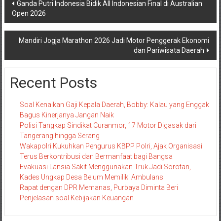
Navigasi
Ganda Putri Indonesia Bidik All Indonesian Final di Australian
Open 2026
pos
Mandiri Jogja Marathon 2026 Jadi Motor Penggerak Ekonomi
dan Pariwisata Daerah
Recent Posts
Soal Kenaikan Gaji Kepala Daerah, Bobby: Kalau yang Enggak
Bagus Kinerjanya Jangan Naik
Polisi Tangkap Sindikat Curanmor, 17 Motor Digasak dari
Tangerang hingga Serang
Wakapolri Kukuhkan Pengurus KBPP Polri, Ajak Organisasi
Terus Berkontribusi dan Bermanfaat bagi Bangsa
Evakuasi Lansia Sakit Menggunakan Truk Jadi Sorotan,
Kades Ungkap Desa Belum Memiliki Ambulans
Rapat dengan DPR Memanas, Purbaya Diminta Beri
Penjelasan soal Kebijakan Keuangan