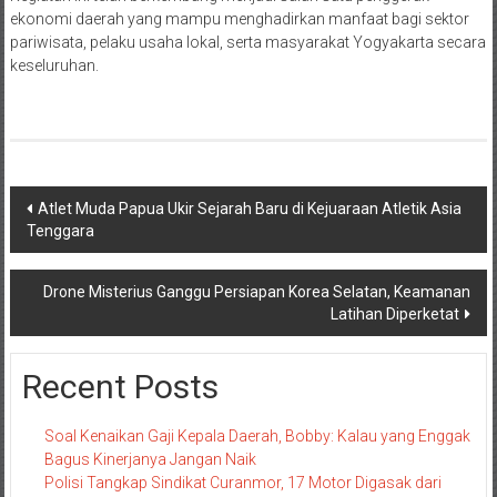
ekonomi daerah yang mampu menghadirkan manfaat bagi sektor
pariwisata, pelaku usaha lokal, serta masyarakat Yogyakarta secara
keseluruhan.
Navigasi
Atlet Muda Papua Ukir Sejarah Baru di Kejuaraan Atletik Asia
Tenggara
pos
Drone Misterius Ganggu Persiapan Korea Selatan, Keamanan
Latihan Diperketat
Recent Posts
Soal Kenaikan Gaji Kepala Daerah, Bobby: Kalau yang Enggak
Bagus Kinerjanya Jangan Naik
Polisi Tangkap Sindikat Curanmor, 17 Motor Digasak dari