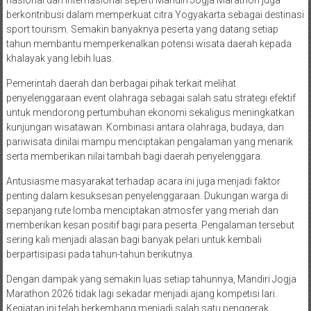
nasional dan internasional seperti Mandiri Jogja Marathon juga
berkontribusi dalam memperkuat citra Yogyakarta sebagai destinasi
sport tourism. Semakin banyaknya peserta yang datang setiap
tahun membantu memperkenalkan potensi wisata daerah kepada
khalayak yang lebih luas.
Pemerintah daerah dan berbagai pihak terkait melihat
penyelenggaraan event olahraga sebagai salah satu strategi efektif
untuk mendorong pertumbuhan ekonomi sekaligus meningkatkan
kunjungan wisatawan. Kombinasi antara olahraga, budaya, dan
pariwisata dinilai mampu menciptakan pengalaman yang menarik
serta memberikan nilai tambah bagi daerah penyelenggara.
Antusiasme masyarakat terhadap acara ini juga menjadi faktor
penting dalam kesuksesan penyelenggaraan. Dukungan warga di
sepanjang rute lomba menciptakan atmosfer yang meriah dan
memberikan kesan positif bagi para peserta. Pengalaman tersebut
sering kali menjadi alasan bagi banyak pelari untuk kembali
berpartisipasi pada tahun-tahun berikutnya.
Dengan dampak yang semakin luas setiap tahunnya, Mandiri Jogja
Marathon 2026 tidak lagi sekadar menjadi ajang kompetisi lari.
Kegiatan ini telah berkembang menjadi salah satu penggerak