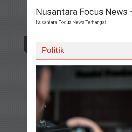
Lompat
ke
Nusantara Focus News –
konten
Nusantara Focus News Terhangat
Politik