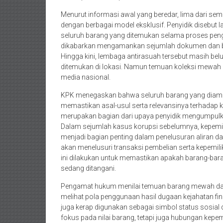
Menurut informasi awal yang beredar, lima dari sem
dengan berbagai model eksklusif. Penyidik disebu
seluruh barang yang ditemukan selama proses peng
dikabarkan mengamankan sejumlah dokumen dan baran
Hingga kini, lembaga antirasuah tersebut masih bel
ditemukan di lokasi. Namun temuan koleksi mewah 
media nasional.
KPK menegaskan bahwa seluruh barang yang diama
memastikan asal-usul serta relevansinya terhadap k
merupakan bagian dari upaya penyidik mengumpulka
Dalam sejumlah kasus korupsi sebelumnya, kepemi
menjadi bagian penting dalam penelusuran aliran dan
akan menelusuri transaksi pembelian serta kepemili
ini dilakukan untuk memastikan apakah barang-bara
sedang ditangani.
Pengamat hukum menilai temuan barang mewah dalam
melihat pola penggunaan hasil dugaan kejahatan fina
juga kerap digunakan sebagai simbol status sosial di
fokus pada nilai barang, tetapi juga hubungan kepe