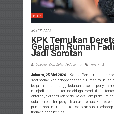
Politik
Mei 25, 2026
KPK Temukan Deret
Geledah Rumah Fadia
Jadi Sorotan
Diposkan Oleh:Goken Abdullah
news
,
viral
Jakarta, 25 Mei 2026
– Komisi Pemberantasan Ko
saat melakukan penggeledahan di rumah milik Fadia
berjalan. Dalam penggeledahan tersebut, penyidi
menjadi perhatian karena diduga memiliki nilai fant
antaranya dilaporkan berisi koleksi jam premium dar
didalami oleh tim penyidik untuk memastikan keterk
pun kembali memunculkan sorotan publik terhadap
tindak pidana korupsi.