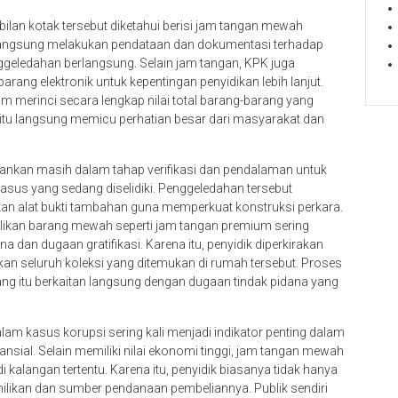
bilan kotak tersebut diketahui berisi jam tangan mewah
t langsung melakukan pendataan dan dokumentasi terhadap
geledahan berlangsung. Selain jam tangan, KPK juga
g elektronik untuk kepentingan penyidikan lebih lanjut.
um merinci secara lengkap nilai total barang-barang yang
itu langsung memicu perhatian besar dari masyarakat dan
nkan masih dalam tahap verifikasi dan pendalaman untuk
asus yang sedang diselidiki. Penggeledahan tersebut
n alat bukti tambahan guna memperkuat konstruksi perkara.
likan barang mewah seperti jam tangan premium sering
a dan dugaan gratifikasi. Karena itu, penyidik diperkirakan
kan seluruh koleksi yang ditemukan di rumah tersebut. Proses
ng itu berkaitan langsung dengan dugaan tindak pidana yang
 kasus korupsi sering kali menjadi indikator penting dalam
nsial. Selain memiliki nilai ekonomi tinggi, jam tangan mewah
 kalangan tertentu. Karena itu, penyidik biasanya tidak hanya
milikan dan sumber pendanaan pembeliannya. Publik sendiri