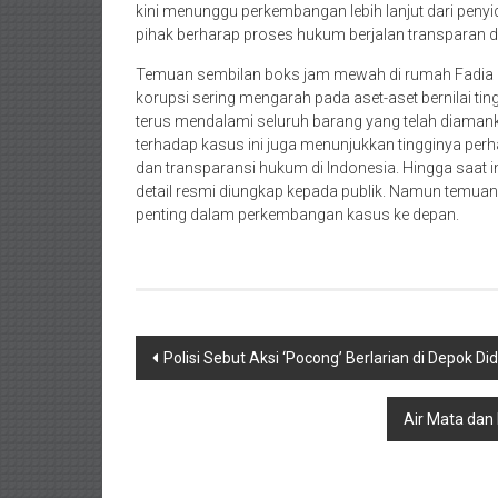
kini menunggu perkembangan lebih lanjut dari penyi
pihak berharap proses hukum berjalan transparan
Temuan sembilan boks jam mewah di rumah Fadia 
korupsi sering mengarah pada aset-aset bernilai ting
terus mendalami seluruh barang yang telah diamank
terhadap kasus ini juga menunjukkan tingginya pe
dan transparansi hukum di Indonesia. Hingga saat 
detail resmi diungkap kepada publik. Namun temuan
penting dalam perkembangan kasus ke depan.
Navigasi
Polisi Sebut Aksi ‘Pocong’ Berlarian di Depok D
pos
Air Mata dan