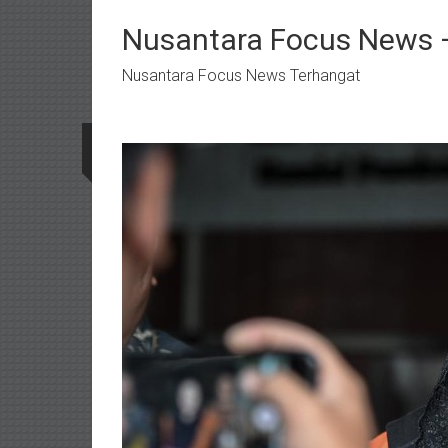
Lompat
ke
Nusantara Focus News –
konten
Nusantara Focus News Terhangat