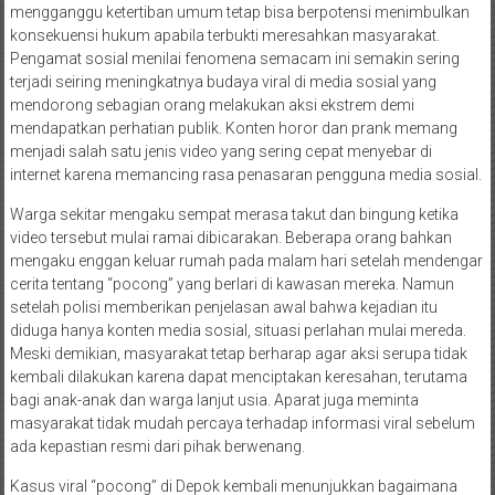
mengganggu ketertiban umum tetap bisa berpotensi menimbulkan
konsekuensi hukum apabila terbukti meresahkan masyarakat.
Pengamat sosial menilai fenomena semacam ini semakin sering
terjadi seiring meningkatnya budaya viral di media sosial yang
mendorong sebagian orang melakukan aksi ekstrem demi
mendapatkan perhatian publik. Konten horor dan prank memang
menjadi salah satu jenis video yang sering cepat menyebar di
internet karena memancing rasa penasaran pengguna media sosial.
Warga sekitar mengaku sempat merasa takut dan bingung ketika
video tersebut mulai ramai dibicarakan. Beberapa orang bahkan
mengaku enggan keluar rumah pada malam hari setelah mendengar
cerita tentang “pocong” yang berlari di kawasan mereka. Namun
setelah polisi memberikan penjelasan awal bahwa kejadian itu
diduga hanya konten media sosial, situasi perlahan mulai mereda.
Meski demikian, masyarakat tetap berharap agar aksi serupa tidak
kembali dilakukan karena dapat menciptakan keresahan, terutama
bagi anak-anak dan warga lanjut usia. Aparat juga meminta
masyarakat tidak mudah percaya terhadap informasi viral sebelum
ada kepastian resmi dari pihak berwenang.
Kasus viral “pocong” di Depok kembali menunjukkan bagaimana