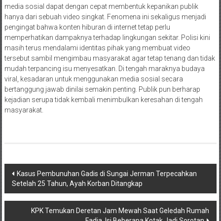
media sosial dapat dengan cepat membentuk kepanikan publik
hanya dari sebuah video singkat. Fenomena ini sekaligus menjadi
pengingat bahwa konten hiburan di internet tetap perlu
memperhatikan dampaknya terhadap lingkungan sekitar. Polisi kini
masih terus mendalami identitas pihak yang membuat video
tersebut sambil mengimbau masyarakat agar tetap tenang dan tidak
mudah terpancing isu menyesatkan. Di tengah maraknya budaya
viral, kesadaran untuk menggunakan media sosial secara
bertanggung jawab dinilai semakin penting. Publik pun berharap
kejadian serupa tidak kembali menimbulkan keresahan di tengah
masyarakat.
Navigasi
Kasus Pembunuhan Gadis di Sungai Jerman Terpecahkan
Setelah 25 Tahun, Ayah Korban Ditangkap
pos
KPK Temukan Deretan Jam Mewah Saat Geledah Rumah
Fadia, Isi Beberapa Kotak Jadi Sorotan