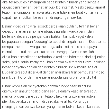
aksi tersebut lebih mengarah pada konten hiburan yang sengaja
dibuat demi menarik perhatian publik di internet. Meski begitu, aparat
tetap mengingatkan masyarakat agar tidak membuat konten yang
dapat menimbulkan keresahan di lingkungan sekitar.
Dalam video yang viral, sosok berpakaian putih itu terlihat berlari
cepat di jalanan sambil membuat sejumlah warga panik dan
berteriak. Beberapa pengendara bahkan tampak kaget ketika
berpapasan dengan “pocong” tersebut di tengah malam. Kejadian itu
sempat membuat warga menduga ada aksi mistis atau upaya
menakut-nakuti masyarakat secara sengaja. Namun setelah
dilakukan pemeriksaan terhadap lokasi dan informasi dari sejumlah
saksi, polisi mulai menyimpulkan bahwa aksi tersebut kemungkinan
besar hanyalah bagian dari konten hiburan untuk media sosial.
Dugaan tersebut diperkuat dengan maraknya tren pembuatan video
prank dan horor demi mengejar popularitas di platform digital.
Pihak kepolisian menyatakan bahwa hingga saat ini belum
ditemukan unsur tindak pidana serius dalam kejadian tersebut,
namun proses penelusuran tetap dilakukan untuk memastikan
identitas pelaku dan motif di balik aksi viral itu. Polisi juga
mengingatkan bahwa konten yang menimbulkan kepanikan atau