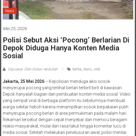
News
Mei 25, 2026
Polisi Sebut Aksi ‘Pocong’ Berlarian Di
Depok Diduga Hanya Konten Media
Sosial
Diposkan Oleh:Goken Abdullah
berita
,
news
,
viral
Jakarta, 25 Mei 2026
– Kepolisian menduga aksi sosok
menyerupai pocong yang terlihat berlari terbirit-birit di kawasan
Depok hanyalah bagian dari pembuatan konten media sosial. Video
yang sempat viral di berbagai platform itu sebelumnya membuat
warga sekitar heboh karena menampilkan sosok berpakaian putih
menyerupai pocong berlari di area permukiman pada malam hari.
Rekaman tersebut dengan cepat menyebar dan memicu beragam
reaksi masyarakat, mulai dari rasa takut hingga komentar lucu di
media sosial. Setelah melakukan penelusuran awal, polisi menilai