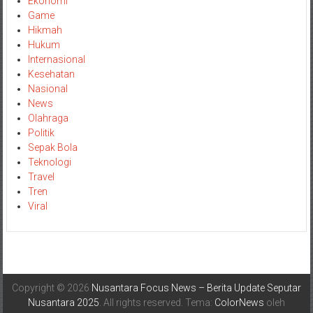
Ekonomi
Game
Hikmah
Hukum
Internasional
Kesehatan
Nasional
News
Olahraga
Politik
Sepak Bola
Teknologi
Travel
Tren
Viral
Copyright © 2026
Nusantara Focus News – Berita Update Seputar
Nusantara 2025
. All rights reserved. Tema:
ColorNews
oleh