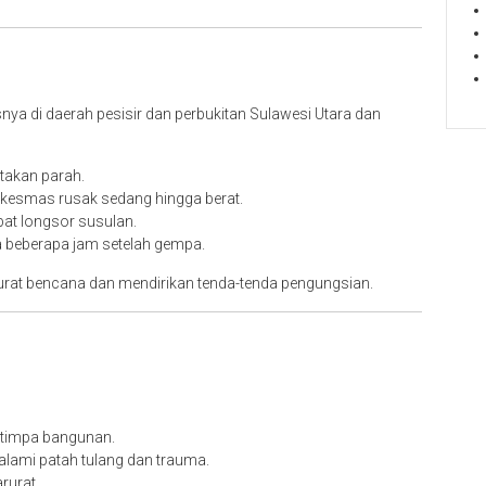
ya di daerah pesisir dan perbukitan Sulawesi Utara dan
takan parah.
uskesmas rusak sedang hingga berat.
bat longsor susulan.
 beberapa jam setelah gempa.
rat bencana dan mendirikan tenda-tenda pengungsian.
rtimpa bangunan.
alami patah tulang dan trauma.
rurat.