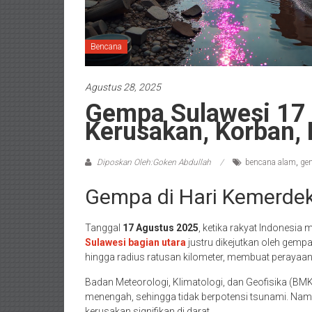
Bencana
Agustus 28, 2025
Gempa Sulawesi 17 
Kerusakan, Korban,
Diposkan Oleh:Goken Abdullah
bencana alam
,
ge
Gempa di Hari Kemerde
Tanggal
17 Agustus 2025
, ketika rakyat Indonesi
Sulawesi bagian utara
justru dikejutkan oleh gemp
hingga radius ratusan kilometer, membuat perayaan 
Badan Meteorologi, Klimatologi, dan Geofisika (B
menengah, sehingga tidak berpotensi tsunami. Nam
kerusakan signifikan di darat.