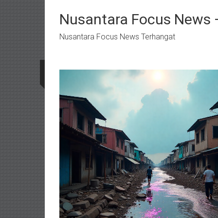
Lompat
ke
Nusantara Focus News –
konten
Nusantara Focus News Terhangat