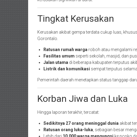
Tingkat Kerusakan
Kerusakan akibat gempa terdata cukup luas, khususn
Gorontalo.
Ratusan rumah warga
roboh atau mengalami re
Fasilitas umum
seperti sekolah, masjid, dan p
Jalan utama
di beberapa kabupaten terputus aki
Listrik dan komunikasi
sempat terputus selama
Pemerintah daerah menetapkan status tanggap daru
Korban Jiwa dan Luka
Hingga laporan terakhir, tercatat:
Sedikitnya 27 orang meninggal dunia
akibat te
Ratusan orang luka-luka
, sebagian besar meng
Lebih dari
10.000 warga mengungsi
ke posko da