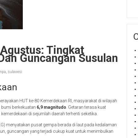
C
Agustus: Tingkat
 Dan Guncangan Susulan
mpa
,
sulawesi
kaan
a merayakan HUT ke-80 Kemerdekaan RI, masyarakat di wilayah
a bumi berkekuatan
6,9 magnitudo
. Getaran terasa kuat
kemerdekaan di sejumlah daerah terhenti seketika.
MKG) menyatakan pusat gempa berada di laut pada kedalaman
un, guncangan yang terjadi cukup kuat untuk menimbulkan