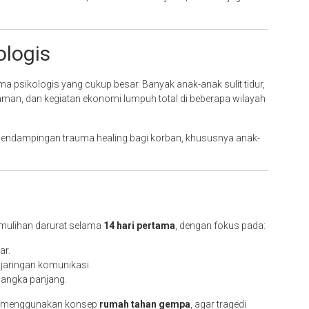
ologis
ma psikologis yang cukup besar. Banyak anak-anak sulit tidur,
man, dan kegiatan ekonomi lumpuh total di beberapa wilayah
 pendampingan trauma healing bagi korban, khususnya anak-
mulihan darurat selama
14 hari pertama
, dengan fokus pada:
ar.
an jaringan komunikasi.
jangka panjang.
n menggunakan konsep
rumah tahan gempa
, agar tragedi