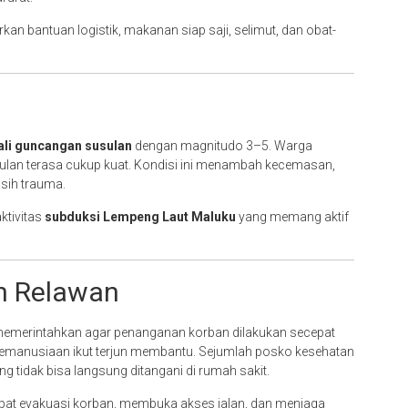
n bantuan logistik, makanan siap saji, selimut, dan obat-
ali guncangan susulan
dengan magnitudo 3–5. Warga
ulan terasa cukup kuat. Kondisi ini menambah kecemasan,
sih trauma.
ktivitas
subduksi Lempeng Laut Maluku
yang memang aktif
n Relawan
emerintahkan agar penanganan korban dilakukan secepat
 kemanusiaan ikut terjun membantu. Sejumlah posko kesehatan
ng tidak bisa langsung ditangani di rumah sakit.
cepat evakuasi korban, membuka akses jalan, dan menjaga