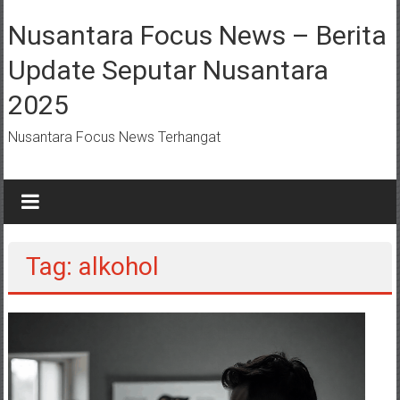
Lompat
ke
Nusantara Focus News – Berita
konten
Update Seputar Nusantara
2025
Nusantara Focus News Terhangat
Tag: alkohol