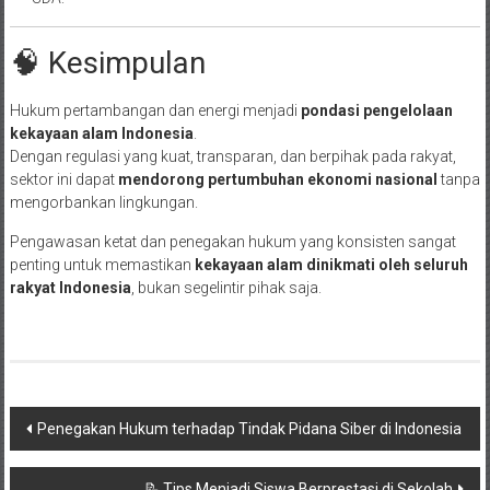
🧠 Kesimpulan
Hukum pertambangan dan energi menjadi
pondasi pengelolaan
kekayaan alam Indonesia
.
Dengan regulasi yang kuat, transparan, dan berpihak pada rakyat,
sektor ini dapat
mendorong pertumbuhan ekonomi nasional
tanpa
mengorbankan lingkungan.
Pengawasan ketat dan penegakan hukum yang konsisten sangat
penting untuk memastikan
kekayaan alam dinikmati oleh seluruh
rakyat Indonesia
, bukan segelintir pihak saja.
Navigasi
Penegakan Hukum terhadap Tindak Pidana Siber di Indonesia
pos
📝 Tips Menjadi Siswa Berprestasi di Sekolah