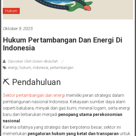
Hukum
Oktober 9, 2025
Hukum Pertambangan Dan Energi Di
Indonesia
Diposkan Oleh:Goken Abdullah
energi
,
hukum
,
indonesia
,
pertambangan
⛏️ Pendahuluan
Sektor pertambangan dan energi
memiliki peran strategis dalam
pembangunan nasional Indonesia. Kekayaan sumber daya alam
seperti batubara, minyak dan gas bumi, mineral logam, serta energi
baru dan terbarukan menjadi
penopang utama perekonomian
nasional
.
Karena sifatnya yang strategis dan berpotensi besar, sektor ini
memerlukan
pengaturan hukum yang ketat dan transparan
untuk